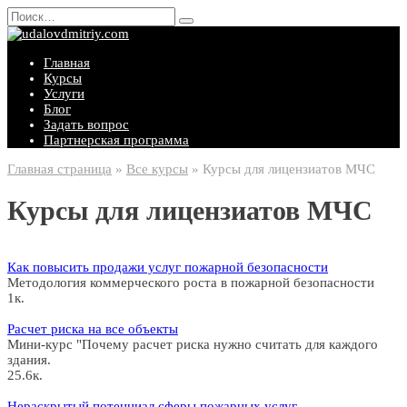
Перейти
Search
к
for:
содержанию
Главная
Курсы
Услуги
Блог
Задать вопрос
Партнерская программа
Главная страница
»
Все курсы
»
Курсы для лицензиатов МЧС
Курсы для лицензиатов МЧС
Как повысить продажи услуг пожарной безопасности
Методология коммерческого роста в пожарной безопасности
1к.
Расчет риска на все объекты
Мини-курс "Почему расчет риска нужно считать для каждого
здания.
25.6к.
Нераскрытый потенциал сферы пожарных услуг.