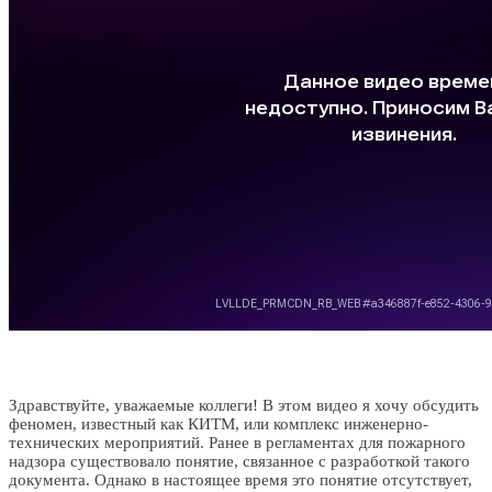
Здравствуйте, уважаемые коллеги! В этом видео я хочу обсудить
феномен, известный как КИТМ, или комплекс инженерно-
технических мероприятий. Ранее в регламентах для пожарного
надзора существовало понятие, связанное с разработкой такого
документа. Однако в настоящее время это понятие отсутствует,