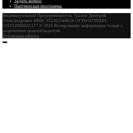
Задать вопрос
Партнерская программа
Индивидуальный Предприниматель Удалов Дмитрий
Александрович ИНН: 332202548626 ОГРН/ОГРНИП:
319332800021377 © 2026 Копирование информации только с
разрешения правообладателя.
Публичная оферта