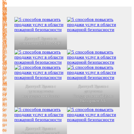
Дмитрий Удалов на
совещании РСПП с МЧС
Дмитрий Удалов с
Дмитрий Удалов с
руководителем
депутатом
подразделения Ростех
Государственной Думы
Выборным А.Б.
Дмитрий Удалов с
Сенатором Орловской