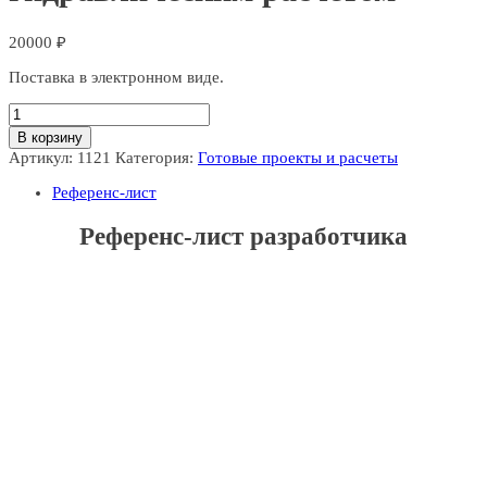
20000
₽
Поставка в электронном виде.
Количество
товара
В корзину
Проект
Артикул:
1121
Категория:
Готовые проекты и расчеты
спринклерного
АУПТ
Референс-лист
с
гидравлическим
Референс-лист разработчика
расчетом