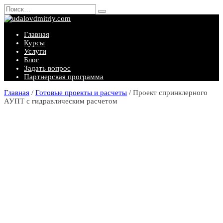
Перейти
Search
к
for:
содержанию
Главная
Курсы
Услуги
Блог
Задать вопрос
Партнерская программа
Главная
/
Готовые проекты и расчеты
/ Проект спринклерного
АУПТ с гидравлическим расчетом