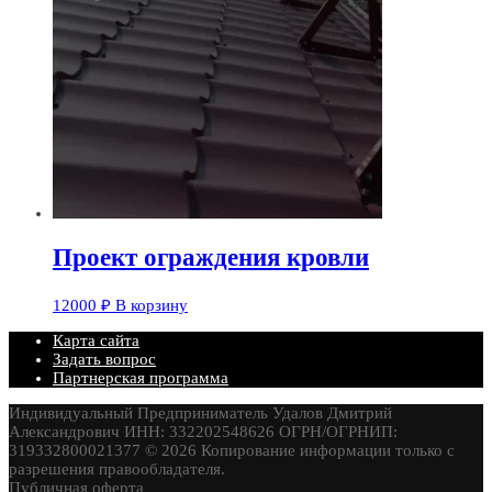
Проект ограждения кровли
12000
₽
В корзину
Карта сайта
Задать вопрос
Партнерская программа
Индивидуальный Предприниматель Удалов Дмитрий
Александрович ИНН: 332202548626 ОГРН/ОГРНИП:
319332800021377 © 2026 Копирование информации только с
разрешения правообладателя.
Публичная оферта